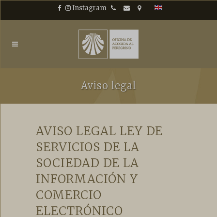
Saltar
Teléfono
Email
Ubicación
Instagram
+34 981 56 88 46
oficinadelperegrino@cate
latitud: 42.881686 longi
al
contenido
Aviso legal
AVISO LEGAL LEY DE
SERVICIOS DE LA
SOCIEDAD DE LA
INFORMACIÓN Y
COMERCIO
ELECTRÓNICO