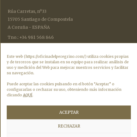
Rúa Carretas, nº33
15705 Santiago de Compostela
A Coruña - ESPAÑA
Tno.: +34 981 568 846
oficinadelperegrino@catedraldesantiago.es
botafumeiro@catedraldesantiago.es
Este web (https://oficinadelperegrino.com/) utiliza cookies propias
y de terceros que se instalan en su equipo para realizar análisis de
credencialesperegrinos@catedraldesantiago.es
uso y medición del Web para mejorar nuestros servicios y facilitar
su navegación.
HORARIO
Puede aceptar las cookies pulsando en el botón “Aceptar” o
configurarlas o rechazar su uso, obteniendo más información
Todos los días de 9:00 h a 19:00 h.
clicando
AQUÍ
.
La Oficina de Acogida al Peregrino cierra los días 25 de
ACEPTAR
diciembre, Navidad, y el 1 de enero, Día de Año Nuevo.
Para recoger la Compostela es necesario retirar un ticket con un
RECHAZAR
código QR que permite comprobar el estado de la fila en