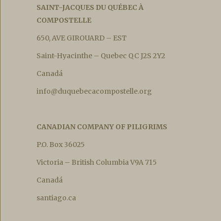
SAINT-JACQUES DU QUÉBEC À
COMPOSTELLE
650, AVE GIROUARD – EST
Saint-Hyacinthe – Quebec QC J2S 2Y2
Canadá
info@duquebecacompostelle.org
CANADIAN COMPANY OF PILIGRIMS
P.O. Box 36025
Victoria – British Columbia V9A 715
Canadá
santiago.ca