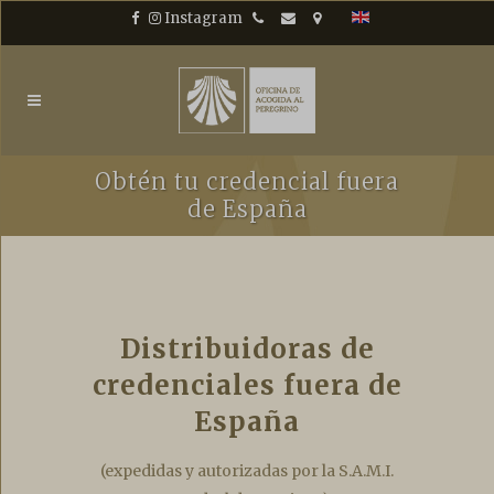
Saltar
Teléfono
Email
Ubicación
Instagram
+34 981 56 88 46
oficinadelperegrino@cate
latitud: 42.881686 longi
al
contenido
Obtén tu credencial fuera
de España
Distribuidoras de
credenciales fuera de
España
(expedidas y autorizadas por la S.A.M.I.