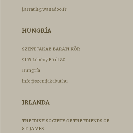
j.arrault@wanadoo.fr
HUNGRÍA
SZENT JAKAB BARÁTI KÖR
9155 Lébény Fö út 80
Hungría
info@szentjakabut.hu
IRLANDA
THE IRISH SOCIETY OF THE FRIENDS OF
ST. JAMES