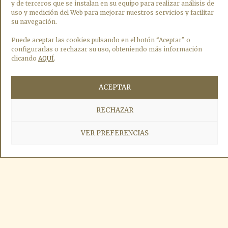
y de terceros que se instalan en su equipo para realizar análisis de
credencialesperegrinos@catedraldesantiago.es
uso y medición del Web para mejorar nuestros servicios y facilitar
su navegación.
HORARIO
Puede aceptar las cookies pulsando en el botón “Aceptar” o
configurarlas o rechazar su uso, obteniendo más información
Todos los días de 9:00 h a 19:00 h.
clicando
AQUÍ
.
La Oficina de Acogida al Peregrino cierra los días 25 de
ACEPTAR
diciembre, Navidad, y el 1 de enero, Día de Año Nuevo.
Para recoger la Compostela es necesario retirar un ticket con un
RECHAZAR
código QR que permite comprobar el estado de la fila en
tiempo real. (Aviso: en momentos de gran afluencia, no se podrá
VER PREFERENCIAS
garantizar la recogida de la Compostela en la misma jornada)
©
2026Catedral of Santiago –
Aviso legal
/
Política de privacidad
/
Política
de cookies