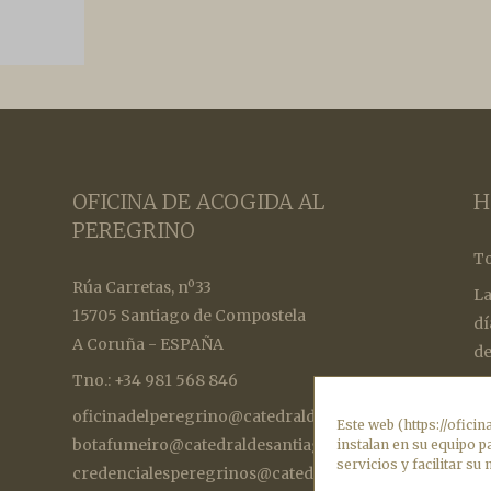
OFICINA DE ACOGIDA AL
H
PEREGRINO
To
Rúa Carretas, nº33
La
15705 Santiago de Compostela
dí
A Coruña - ESPAÑA
de
Tno.: +34 981 568 846
Pa
oficinadelperegrino@catedraldesantiago.es
ti
Este web (https://ofici
botafumeiro@catedraldesantiago.es
es
instalan en su equipo p
servicios y facilitar su
credencialesperegrinos@catedraldesantiago.es
de