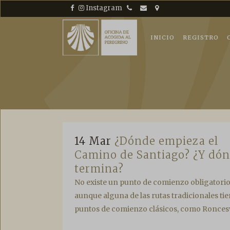
Saltar
Teléfono
Email
Ubicación
Instagram
+34 981 56 88 46
oficinadelperegrino@ca
latitud: 42.881686 lo
al
contenido
INICIO
REGISTRO
14 Mar
¿Dónde empieza el
Camino de Santiago? ¿Y dó
termina?
No existe un punto de comienzo obligatorio
aunque alguna de las rutas tradicionales ti
puntos de comienzo clásicos, como Roncesva