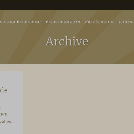
tedraldesantiago.es
ngitud: -8.547426
OFICINA PEREGRINO
PEREGRINACIÓN
PREPARACIÓN
CONTA
Archive
nde
,
enen
lles...