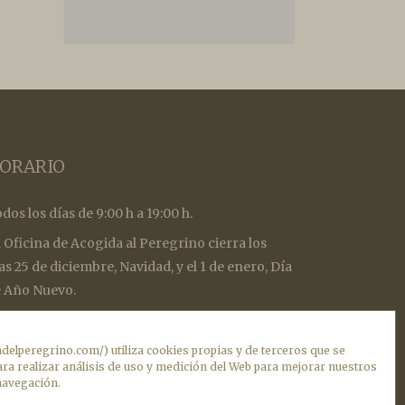
ORARIO
dos los días de 9:00 h a 19:00 h.
 Oficina de Acogida al Peregrino cierra los
as 25 de diciembre, Navidad, y el 1 de enero, Día
 Año Nuevo.
ra recoger la Compostela es necesario retirar un
cket con un código QR que permite comprobar el
nadelperegrino.com/) utiliza cookies propias y de terceros que se
tado de la fila en tiempo real. (Aviso: en momentos
ara realizar análisis de uso y medición del Web para mejorar nuestros
 navegación.
 gran afluencia, no se podrá garantizar la recogida