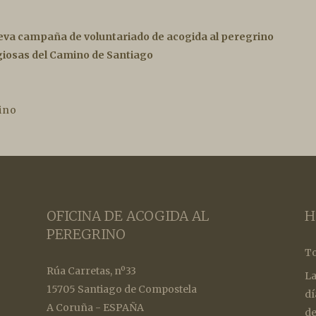
eva campaña de voluntariado de acogida al peregrino
igiosas del Camino de Santiago
ino
OFICINA DE ACOGIDA AL
H
PEREGRINO
To
Rúa Carretas, nº33
La
15705 Santiago de Compostela
dí
A Coruña - ESPAÑA
de