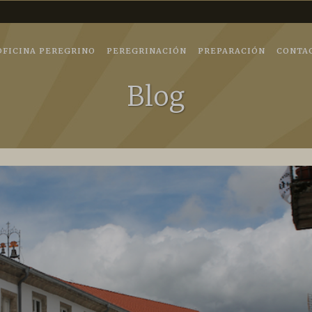
tedraldesantiago.es
ngitud: -8.547426
OFICINA PEREGRINO
PEREGRINACIÓN
PREPARACIÓN
CONTA