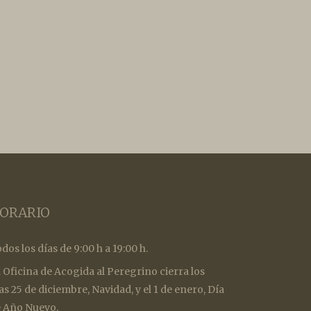
ORARIO
dos los días de 9:00 h a 19:00 h.
 Oficina de Acogida al Peregrino cierra los
as 25 de diciembre, Navidad, y el 1 de enero, Día
 Año Nuevo.