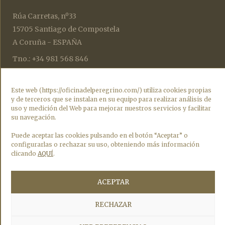
Rúa Carretas, nº33
15705 Santiago de Compostela
A Coruña - ESPAÑA
Tno.: +34 981 568 846
oficinadelperegrino@catedraldesantiago.es
botafumeiro@catedraldesantiago.es
Este web (https://oficinadelperegrino.com/) utiliza cookies propias
y de terceros que se instalan en su equipo para realizar análisis de
credencialesperegrinos@catedraldesantiago.es
uso y medición del Web para mejorar nuestros servicios y facilitar
su navegación.
HORARIO
Puede aceptar las cookies pulsando en el botón “Aceptar” o
configurarlas o rechazar su uso, obteniendo más información
Todos los días de 9:00 h a 19:00 h.
clicando
AQUÍ
.
La Oficina de Acogida al Peregrino cierra los días 25 de
ACEPTAR
diciembre, Navidad, y el 1 de enero, Día de Año Nuevo.
Para recoger la Compostela es necesario retirar un ticket con un
RECHAZAR
código QR que permite comprobar el estado de la fila en